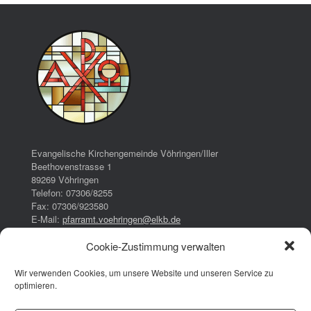
Evangelische Kirchengemeinde Vöhringen/Iller
Beethovenstrasse 1
89269 Vöhringen
Telefon: 07306/8255
Fax: 07306/923580
E-Mail:
pfarramt.voehringen@elkb.de
Cookie-Zustimmung verwalten
Bürozeiten:
Dienstag:
Wir verwenden Cookies, um unsere Website und unseren Service zu
16:00 – 17:00 Uhr
optimieren.
Donnerstag:
08:00 – 13:00 Uhr