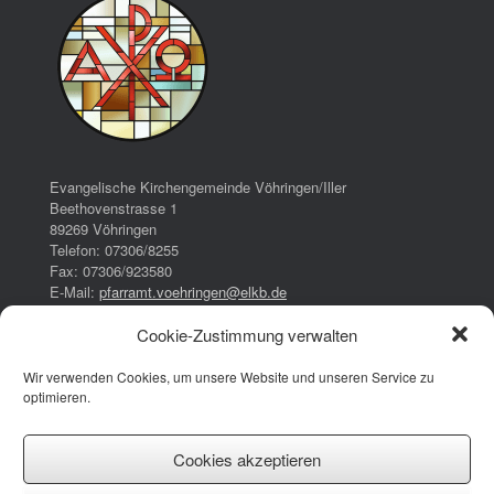
Evangelische Kirchengemeinde Vöhringen/Iller
Beethovenstrasse 1
89269 Vöhringen
Telefon: 07306/8255
Fax: 07306/923580
E-Mail:
pfarramt.voehringen@elkb.de
Cookie-Zustimmung verwalten
Bürozeiten:
Dienstag:
Wir verwenden Cookies, um unsere Website und unseren Service zu
16:00 – 17:00 Uhr
optimieren.
Donnerstag:
08:00 – 13:00 Uhr
14:30 – 17:30 Uhr
Cookies akzeptieren
Impressum