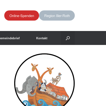
Online-Spenden
Region Iller-Roth
emeindebrief
Kontakt