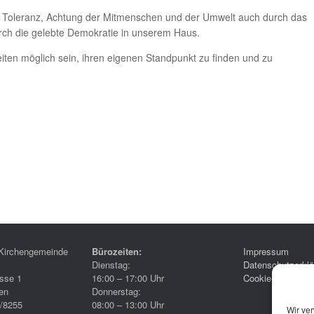
und Toleranz, Achtung der Mitmenschen und der Umwelt auch durch das
rch die gelebte Demokratie in unserem Haus.
keiten möglich sein, ihren eigenen Standpunkt zu finden und zu
Kirchengemeinde
Bürozeiten:
Impressum
Dienstag:
Datenschutzerklä
sse 1
16:00 – 17:00 Uhr
Cookie-Richtlinie
en
Donnerstag:
6/8255
08:00 – 13:00 Uhr
Wir ve