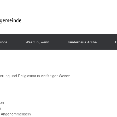
inde
Was tun, wenn
Kinderhaus Arche
G
rung und Religiosität in vielfältiger Weise:
ten
n
nd Angenommensein