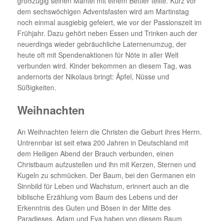
großzügig seinen Mantel mit einem Bettler teilte. Kurz vor
dem sechswöchigen Adventsfasten wird am Martinstag
noch einmal ausgiebig gefeiert, wie vor der Passionszeit im
Frühjahr. Dazu gehört neben Essen und Trinken auch der
neuerdings wieder gebräuchliche Laternenumzug, der
heute oft mit Spendenaktionen für Nöte in aller Welt
verbunden wird. Kinder bekommen an diesem Tag, was
andernorts der Nikolaus bringt: Äpfel, Nüsse und
Süßigkeiten.
Weihnachten
An Weihnachten feiern die Christen die Geburt ihres Herrn.
Untrennbar ist seit etwa 200 Jahren in Deutschland mit
dem Heiligen Abend der Brauch verbunden, einen
Christbaum aufzustellen und ihn mit Kerzen, Sternen und
Kugeln zu schmücken. Der Baum, bei den Germanen ein
Sinnbild für Leben und Wachstum, erinnert auch an die
biblische Erzählung vom Baum des Lebens und der
Erkenntnis des Guten und Bösen in der Mitte des
Paradieses. Adam und Eva haben von diesem Baum