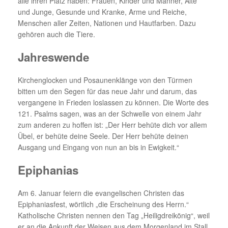
alle ihren Platz haben: Frauen, Kinder und Männer, Alte
und Junge, Gesunde und Kranke, Arme und Reiche,
Menschen aller Zeiten, Nationen und Hautfarben. Dazu
gehören auch die Tiere.
Jahreswende
Kirchenglocken und Posaunenklänge von den Türmen
bitten um den Segen für das neue Jahr und darum, das
vergangene in Frieden loslassen zu können. Die Worte des
121. Psalms sagen, was an der Schwelle von einem Jahr
zum anderen zu hoffen ist: „Der Herr behüte dich vor allem
Übel, er behüte deine Seele. Der Herr behüte deinen
Ausgang und Eingang von nun an bis in Ewigkeit.“
Epiphanias
Am 6. Januar feiern die evangelischen Christen das
Epiphaniasfest, wörtlich „die Erscheinung des Herrn.“
Katholische Christen nennen den Tag „Heiligdreikönig“, weil
er an die Ankunft der Weisen aus dem Morgenland im Stall