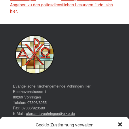
Angaben zu den gottesdienstlichen Lesungen findet sich
hier.
Evangelische Kirchengemeinde Vöhringen/Iller
Beethovenstrasse 1
89269 Vöhringen
Telefon: 07306/8255
Fax: 07306/923580
E-Mail:
pfarramt.voehringen@elkb.de
Cookie-Zustimmung verwalten
Bürozeiten: