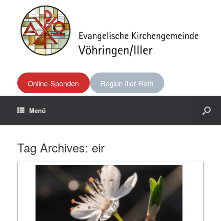
Online-Spenden
Region Iller-Roth
Menü
Tag Archives:
eir