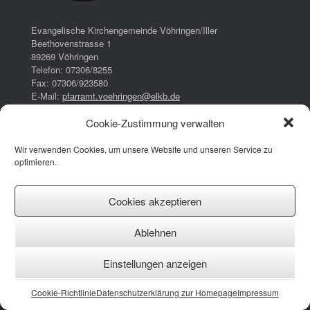
Evangelische Kirchengemeinde Vöhringen/Iller
Beethovenstrasse 1
89269 Vöhringen
Telefon: 07306/8255
Fax: 07306/923580
E-Mail:
pfarramt.voehringen@elkb.de
Cookie-Zustimmung verwalten
Bürozeiten:
Dienstag:
Wir verwenden Cookies, um unsere Website und unseren Service zu
16:00 – 17:00 Uhr
optimieren.
Donnerstag:
08:00 – 13:00 Uhr
14:30 – 17:30 Uhr
Cookies akzeptieren
Impressum
Ablehnen
Datenschutzerklärung
Cookie-Richtlinie (EU)
Einstellungen anzeigen
Facebook
Instagram
YouTube
Cookie-Richtlinie
Datenschutzerklärung zur Homepage
Impressum