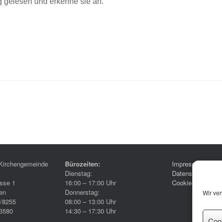
 gelesen und erkenne sie an.
Kirchengemeinde
Bürozeiten:
Impressum
Dienstag:
Datenschutzerklä
sse 1
16:00 – 17:00 Uhr
Cookie-Richtlinie
en
Donnerstag:
Wir ve
6/8255
08:00 – 13:00 Uhr
3580
14:30 – 17:30 Uhr
Coo