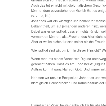
Auch das tut er nicht mit diplomatischem Geschic
könntet dem bevorstehenden Gerich Gottes entge
(v. 7 – 8, NL)
Johannes war ein wichtiger und bekannter Mensch
Bekanntheit, um auf jemanden anderen hinzuweis
Dabei war er so radikal, dass er nichts für sich 
vermarkten können, als „Prophet des Allerhöchst
Aber er wollte nichts für sich selbst als die Fr
Wie radikal sind wir, bin ich, in dieser Hinsicht?
Wenn man mit einem Verein wie Diguna unterwegs i
gebracht haben. Dass es am Ende heißt: „Diguna h
Auftrag kommt ganz klar von Gott. Und immer mit 
Nehmen wir uns ein Beispiel an Johannes und we
nicht gleich Heuschrecken und Kamelhaarkleider
Himmlischer Vater, heute danke ich Dir für alle M