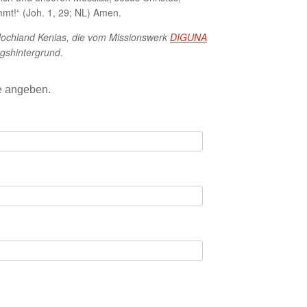
mmt!“ (Joh. 1, 29; NL) Amen.
Hochland Kenias, die vom Missionswerk
DIGUNA
ngshintergrund
.
e angeben.