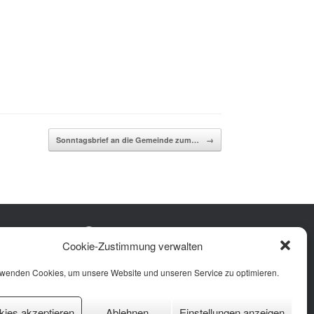
Sonntagsbrief an die Gemeinde zum…
→
Facebook
Instagram
YouTube
Cookie-Zustimmung verwalten
rung
 (EU)
rwenden Cookies, um unsere Website und unseren Service zu optimieren.
kies akzeptieren
Ablehnen
Einstellungen anzeigen