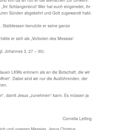
 „Ihr Schlangenbrut! Wer hat euch eingeredet, ihr
euren Sünden abgekehrt und Gott zugewandt habt.
. Stattdessen benutzte er seine ganze
 hätte er sich als „Vorboten des Messias“
l. Johannes 3, 27 – 30).
auen LKWs erinnern als an die Botschaft, die wir
fnet“. Dabei sind wir nur die Ausführenden, der
nen.
en“, damit Jesus „zunehmen“ kann. Es müssen ja
Cornelia Letting
 Dich und unseren Messias, Jesus Christus,