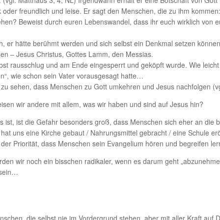
k oder freundlich und leise. Er sagt den Menschen, die zu ihm kommen:
hen? Beweist durch euren Lebenswandel, dass ihr euch wirklich von 
, er hätte berühmt werden und sich selbst ein Denkmal setzen können
en – Jesus Christus, Gottes Lamm, den Messias.
selbst rausschlug und am Ende eingesperrt und geköpft wurde. Wie leicht
en“, wie schon sein Vater vorausgesagt hatte…
eude zu sehen, dass Menschen zu Gott umkehren und Jesus nachfolgen (vg
 Weisen wir andere mit allem, was wir haben und sind auf Jesus hin?
st, ist die Gefahr besonders groß, dass Menschen sich eher an die bl
at uns eine Kirche gebaut / Nahrungsmittel gebracht / eine Schule eröf
der Priorität, dass Menschen sein Evangelium hören und begreifen ler
rden wir noch ein bisschen radikaler, wenn es darum geht „abzunehm
 sein…
enschen, die selbst nie im Vordergrund stehen, aber mit aller Kraft auf