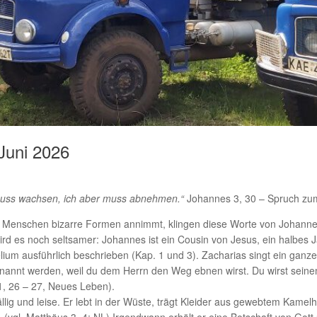
 Juni 2026
 muss wachsen, ich aber muss abnehmen.“
Johannes 3, 30 – Spruch zu
her Menschen bizarre Formen annimmt, klingen diese Worte von Johann
ird es noch seltsamer: Johannes ist ein Cousin von Jesus, ein halbes J
um ausführlich beschrieben (Kap. 1 und 3). Zacharias singt ein ganze
genannt werden, weil du dem Herrn den Weg ebnen wirst. Du wirst sein
1, 26 – 27, Neues Leben).
lig und leise. Er lebt in der Wüste, trägt Kleider aus gewebtem Kamel
(vgl. Matthäus 3, 4; NL) Irgendwann erhält er eine Botschaft von Gott