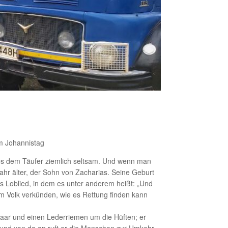
m Johannistag
es dem Täufer ziemlich seltsam. Und wenn man
ahr älter, der Sohn von Zacharias. Seine Geburt
s Loblied, in dem es unter anderem heißt: „Und
em Volk verkünden, wie es Rettung finden kann
haar und einen Lederriemen um die Hüften; er
 und von da an ruft er die Menschen zur Umkehr.