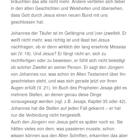
bräuchten das alte nicht mehr. Andere vertiefen sich lieber
in den alten Geschichten und Weisheiten und übersehen,
dass Gott durch Jesus einen neuen Bund mit uns
geschlossen hat.
Johannes der Täufer ist im Gefängnis und (ver-)zweifelt. Er
weiß nicht mehr, was richtig ist und lässt bei Jesus
nachfragen, ob er denn wirklich der lang ersehnte Messias
sei (V. 19). Und Jesus? Er fängt nicht an, sich zu
rechtfertigen oder zu beweisen, er fühlt sich nicht beleidigt
ob solcher Zweifel an seiner Person. Er sagt den Jüngern
von Johannes nur, was schon im Alten Testament über ihn
geschrieben steht, und was sich gerade jetzt vor ihren
Augen erfüllt (V. 21). Im Buch des Propheten Jesaja gibt es
mehrere Stellen, an denen genau diese Dinge
vorausgesagt werden (vgl. z.B. Jesaja, Kapitel 35 oder 42).
Johannes hat die Stellen auf jeden Fall gekannt – er hat
nur die Verbindung nicht hergestellt.
Auch den Jüngern von Jesus geht es später noch so. Sie
hätten vieles von dem, was passieren musste, schon
wissen können aus den Alten Schriften, erkannten das aber