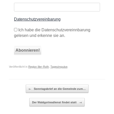
Datenschutzvereinbarung
Ich habe die Datenschutzvereinnbarung
gelesen und erkenne sie an.
Veröffentlicht in
Region Iller-Roth
,
Tagesimpulse
.
Beitragsnavigation
←
Sonntagsbrief an die Gemeinde zum…
Der Waldgottesdienst findet statt
→