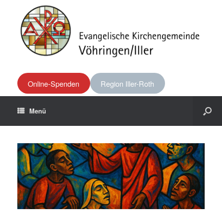
Online-Spenden
Region Iller-Roth
Menü