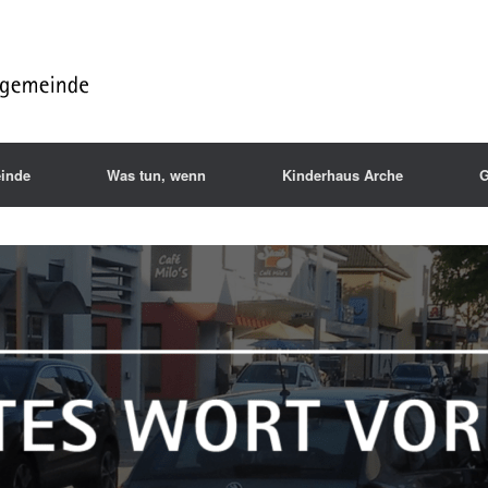
inde
Was tun, wenn
Kinderhaus Arche
G