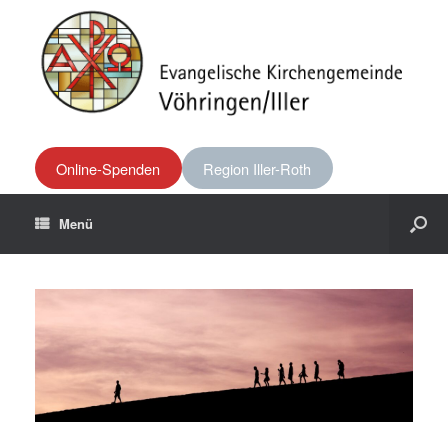
Online-Spenden
Region Iller-Roth
Menü