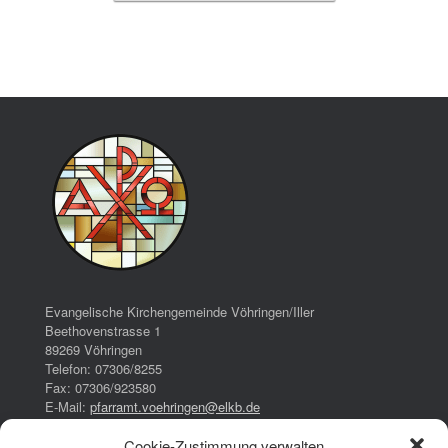
Evangelische Kirchengemeinde Vöhringen/Iller
Beethovenstrasse 1
89269 Vöhringen
Telefon: 07306/8255
Fax: 07306/923580
E-Mail:
pfarramt.voehringen@elkb.de
Cookie-Zustimmung verwalten