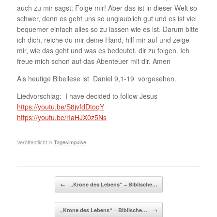
auch zu mir sagst: Folge mir! Aber das ist in dieser Welt so
schwer, denn es geht uns so unglaublich gut und es ist viel
bequemer einfach alles so zu lassen wie es ist. Darum bitte
ich dich, reiche du mir deine Hand, hilf mir auf und zeige
mir, wie das geht und was es bedeutet, dir zu folgen. Ich
freue mich schon auf das Abenteuer mit dir. Amen
Als heutige Bibellese ist Daniel 9,1-19 vorgesehen.
Liedvorschlag: I have decided to follow Jesus
https://youtu.be/S8jvfdDtoqY
https://youtu.be/rIaHJX0z5Ns
Veröffentlicht in
Tagesimpulse
.
Beitragsnavigation
←
„Krone des Lebens“ – Biblische…
„Krone des Lebens“ – Biblische…
→