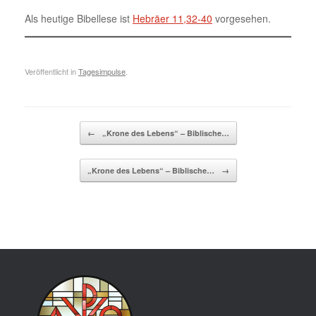
Als heutige Bibellese ist
Hebräer 11,32-40
vorgesehen.
Veröffentlicht in
Tagesimpulse
.
Beitragsnavigation
←
„Krone des Lebens“ – Biblische…
„Krone des Lebens“ – Biblische…
→