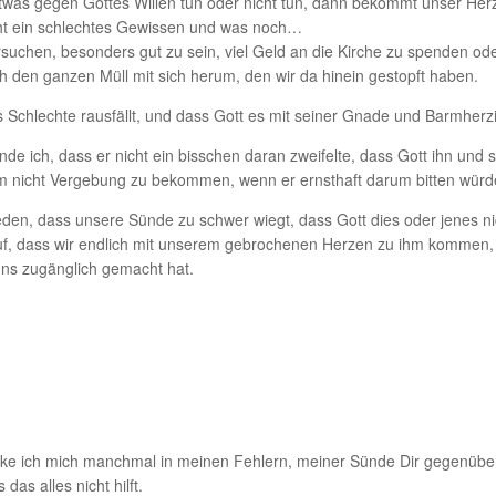
o etwas gegen Gottes Willen tun oder nicht tun, dann bekommt unser Her
icht ein schlechtes Gewissen und was noch…
suchen, besonders gut zu sein, viel Geld an die Kirche zu spenden ode
h den ganzen Müll mit sich herum, den wir da hinein gestopft haben.
 Schlechte rausfällt, und dass Gott es mit seiner Gnade und Barmherzig
inde ich, dass er nicht ein bisschen daran zweifelte, dass Gott ihn u
um nicht Vergebung zu bekommen, wenn er ernsthaft darum bitten würd
en, dass unsere Sünde zu schwer wiegt, dass Gott dies oder jenes ni
arauf, dass wir endlich mit unserem gebrochenen Herzen zu ihm kommen
uns zugänglich gemacht hat.
cke ich mich manchmal in meinen Fehlern, meiner Sünde Dir gegenüber.
as alles nicht hilft.