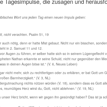
he Tagesimpulse, die zusagen und herausf
biblisches Wort uns jeden Tag einen neuen Impuls geben:
t, nicht vera
chten. Psalm 51, 19
 auch nötig, denn er hatte Mist gebaut. Nicht nur ein bisschen, sond
eht in 2. Samuel 11 und 12.
vor Augen zu führen, er selber hatte sich so in seinem Lügengeflecht v
pheten Nathan erkannte er seine Schuld, nicht nur gegenüber den Me
 was in deinen Augen böse ist.“ (V. 6, Neues Leben)
 gar nicht mehr, sich zu rechtfertigen oder zu erklären, er bat Gott um
roßen Barmherzigkeit.“ (V. 3, NL)
dergutmachung nichts nützen würden (V. 18), sondern dass es Gott alle
tes, reumütiges Herz wirst du, Gott, nicht ablehnen.“ (V. 19, NL)
unser Herz bricht, wenn wir gegen ihn gesündigt haben? Das ist ja sc