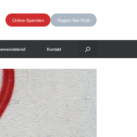
Online-Spenden
Region Iller-Roth
emeindebrief
Kontakt