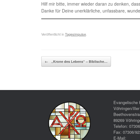
Hilf mir bitte, immer wieder daran zu denken, da
Danke für Deine unerklärliche, unfassbare, wund
Veröffentlicht in
Tagesimpulse
.
Beitragsnavigation
←
„Krone des Lebens“ – Biblische…
Evangelische 
Vöhringen/Iller
Beethovenstra
89269 Vöhring
Telefon: 0730
Fax: 07306/92
E-Mail: