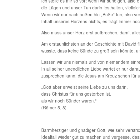
Ich stelle es mir so vor: wenn wir sündigen, als
die Lügen und unser Tun darin festhalten, vielle
Wenn wir nur nach außen hin „Buße“ tun, also ver
Inhalt unseres Herzens nichts, es trägt immer noc
Also muss unser Herz erst aufbrechen, damit alles
Am erstaunlichsten an der Geschichte mit David f
wusste, dass keine Sünde zu groß sein könnte, 
Lassen wir uns niemals und von niemandem einred
In all seiner unendlichen Liebe wartet er nur d
zusprechen kann, die Jesus am Kreuz schon für 
„Gott aber erweist seine Liebe zu uns darin,
dass Christus für uns gestorben ist,
als wir noch Sünder waren.“
(Römer 5, 8)
Barmherziger und gnädiger Gott, wie sehr verstri
Idealfall wieder gut zu machen und vergesse, dass d