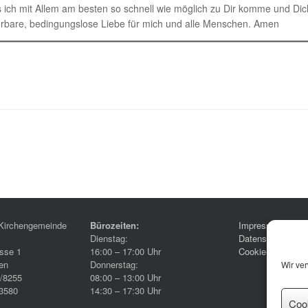
ss ich mit Allem am besten so schnell wie möglich zu Dir komme und D
erbare, bedingungslose Liebe für mich und alle Menschen. Amen
Kirchengemeinde
Bürozeiten:
Impressum
Dienstag:
Datenschutzerklä
sse 1
16:00 – 17:00 Uhr
Cookie-Richtlinie
en
Donnerstag:
Wir ve
6/8255
08:00 – 13:00 Uhr
3580
14:30 – 17:30 Uhr
Coo