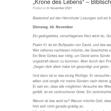
„Krone des Lebens“ – Biblisc
Posted on
9. November 2021
Basierend auf den Herrnhuter Losungen soll ein 
Dienstag. 09. November
Ein geängstetes, zerschlagenes Herz wirst du, Got
Psalm 51 ist ein Bußpsalm von David, und das war
Wer näheres nachlesen möchte, die Geschichte st
Ein Bote Gottes war nötig, um David seine Sünde 
ungestraft davon zu kommen. Aber durch den Pro
„Gegen dich allein habe ich gesündigt und getan,
Und dann tat er das einzig Richtige. Er versuchte
willen und vergib mir meine Sünden nach deiner g
Er sah ein, dass alle möglichen Versuche der Wie
gefällt, ist ein zerbrochener Geist. Ein zerknirsch
Warum ist das wohl so? Warum möchte Gott, dass 
hört sich nicht gerade gnädig an.