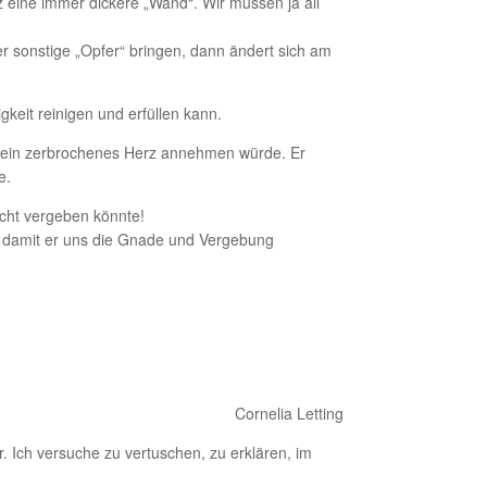
z eine immer dickere „Wand“. Wir müssen ja all
r sonstige „Opfer“ bringen, dann ändert sich am
keit reinigen und erfüllen kann.
nd sein zerbrochenes Herz annehmen würde. Er
e.
cht vergeben könnte!
, damit er uns die Gnade und Vergebung
Cornelia Letting
 Ich versuche zu vertuschen, zu erklären, im