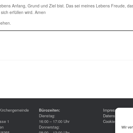
ebens Anfang, Grund und Ziel bist. Das sei meines Lebens Freude, das
 sich erfüllen wird. Amen
ehen.
Kirchengemeinde
Bürozeiten:
Impressum
Dienstag:
Datenschutzerklä
sse 1
16:00 – 17:00 Uhr
Cookie-Richtlinie
en
Donnerstag:
Wir ve
6/8255
08:00 – 13:00 Uhr