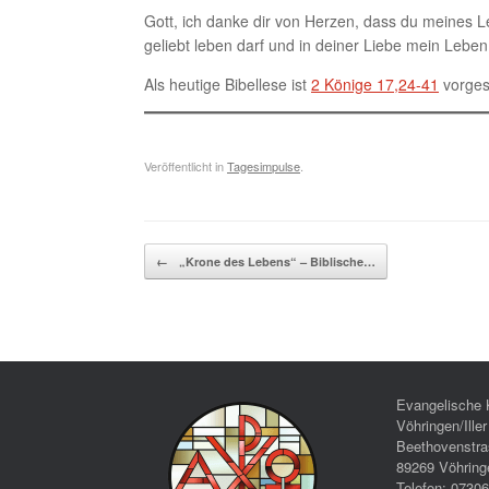
Gott, ich danke dir von Herzen, dass du meines L
geliebt leben darf und in deiner Liebe mein Leben
Als heutige Bibellese ist
2 Könige 17,24-41
vorges
Veröffentlicht in
Tagesimpulse
.
Beitragsnavigation
←
„Krone des Lebens“ – Biblische…
Evangelische 
Vöhringen/Iller
Beethovenstra
89269 Vöhring
Telefon: 0730