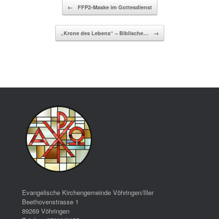
Beitragsnavigation
←
FFP2-Maske im Gottesdienst
„Krone des Lebens“ – Biblische…
→
Evangelische Kirchengemeinde Vöhringen/Iller
Beethovenstrasse 1
89269 Vöhringen