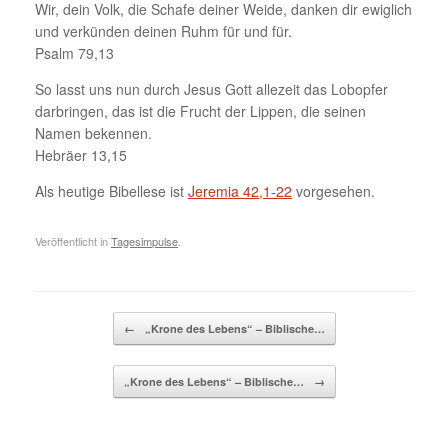
Wir, dein Volk, die Schafe deiner Weide, danken dir ewiglich
und verkünden deinen Ruhm für und für.
Psalm 79,13
So lasst uns nun durch Jesus Gott allezeit das Lobopfer
darbringen, das ist die Frucht der Lippen, die seinen
Namen bekennen.
Hebräer 13,15
Als heutige Bibellese ist
Jeremia 42,1-22
vorgesehen.
Veröffentlicht in
Tagesimpulse
.
Beitragsnavigation
←
„Krone des Lebens“ – Biblische…
„Krone des Lebens“ – Biblische…
→