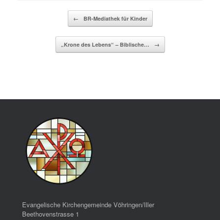
Beitragsnavigation
←
BR-Mediathek für Kinder
„Krone des Lebens“ – Biblische…
→
Evangelische Kirchengemeinde Vöhringen/Iller
Beethovenstrasse 1