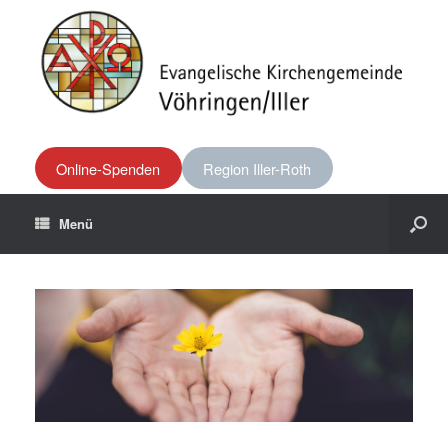
Online-Spenden
Region Iller-Roth
Menü