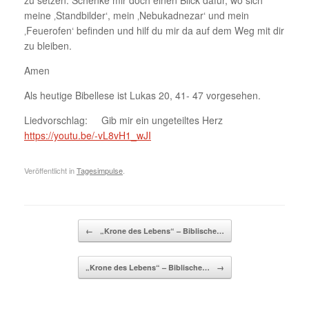
zu setzen. Schenke mir doch einen Blick dafür, wo sich
meine ‚Standbilder‘, mein ‚Nebukadnezar‘ und mein
‚Feuerofen‘ befinden und hilf du mir da auf dem Weg mit dir
zu bleiben.
Amen
Als heutige Bibellese ist Lukas 20, 41- 47 vorgesehen.
Liedvorschlag: Gib mir ein ungeteiltes Herz
https://youtu.be/-vL8vH1_wJI
Veröffentlicht in
Tagesimpulse
.
Beitragsnavigation
←
„Krone des Lebens“ – Biblische…
„Krone des Lebens“ – Biblische…
→