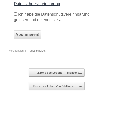
Datenschutzvereinbarung
Ich habe die Datenschutzvereinnbarung
gelesen und erkenne sie an.
Veröffentlicht in
Tagesimpulse
.
Beitragsnavigation
←
„Krone des Lebens“ – Biblische…
„Krone des Lebens“ – Biblische…
→