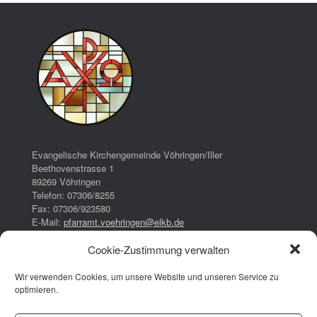
Evangelische Kirchengemeinde Vöhringen/Iller
Beethovenstrasse 1
89269 Vöhringen
Telefon: 07306/8255
Fax: 07306/923580
E-Mail:
pfarramt.voehringen@elkb.de
Cookie-Zustimmung verwalten
Bürozeiten:
Dienstag:
Wir verwenden Cookies, um unsere Website und unseren Service zu
16:00 – 17:00 Uhr
optimieren.
Donnerstag:
08:00 – 13:00 Uhr