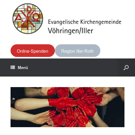
Online-Spenden
Region Iller-Roth
Menü