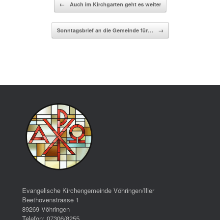
Beitragsnavigation
←
Auch im Kirchgarten geht es weiter
Sonntagsbrief an die Gemeinde für…
→
Evangelische Kirchengemeinde Vöhringen/Iller
Beethovenstrasse 1
89269 Vöhringen
Telefon: 07306/8255