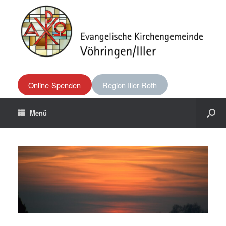
Online-Spenden
Region Iller-Roth
Menü