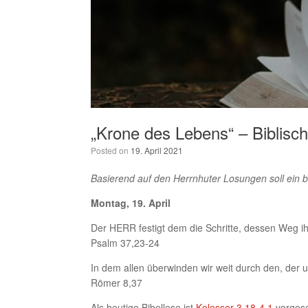
„Krone des Lebens“ – Biblisch
Posted on
19. April 2021
Basierend auf den Herrnhuter Losungen soll ein 
Montag, 19. April
Der HERR festigt dem die Schritte, dessen Weg ihm
Psalm 37,23-24
In dem allen überwinden wir weit durch den, der u
Römer 8,37
Als heutige Bibellese ist
Kolosser 3,18-4,1
vorges