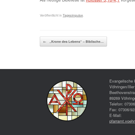
Veröffentlicht in
Tagesimpulse
.
Beitragsnavigation
←
„Krone des Lebens“ – Biblische…
Evangelische 
Vöhringen/Iller
Beethovenstra
89269 Vöhring
Telefon: 0730
Fax: 07306/92
E-Mail:
pfarramt.voeh