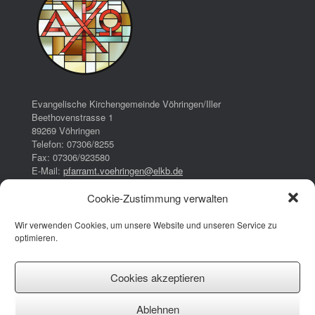
Evangelische Kirchengemeinde Vöhringen/Iller
Beethovenstrasse 1
89269 Vöhringen
Telefon: 07306/8255
Fax: 07306/923580
E-Mail:
pfarramt.voehringen@elkb.de
Cookie-Zustimmung verwalten
Bürozeiten:
Dienstag:
Wir verwenden Cookies, um unsere Website und unseren Service zu
16:00 – 17:00 Uhr
optimieren.
Donnerstag:
08:00 – 13:00 Uhr
14:30 – 17:30 Uhr
Cookies akzeptieren
Impressum
Ablehnen
Datenschutzerklärung