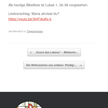
Als heutige Bibellese ist Lukas 1, 26-38 vorgesehen.
Liedvorschlag: Maria ahntest du?
https://youtu.be/3tyFt4uKx-k
Veröffentlicht in
Tagesimpulse
.
Beitragsnavigation
←
„Krone des Lebens“ – Biblische…
24x Weihnachten neu erleben: Predigt…
→