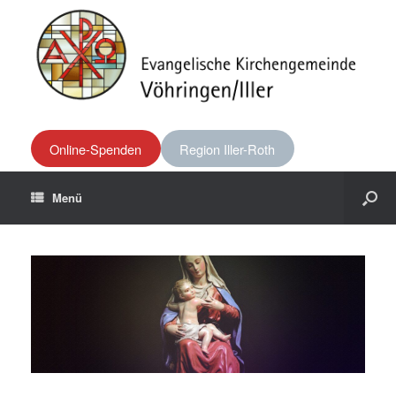
Online-Spenden
Region Iller-Roth
Menü