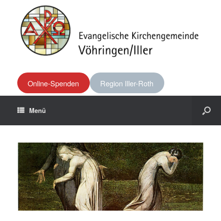
Online-Spenden
Region Iller-Roth
Menü