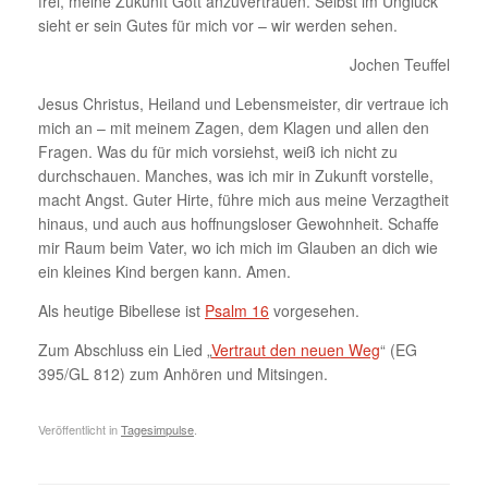
frei, meine Zukunft Gott anzuvertrauen. Selbst im Unglück
sieht er sein Gutes für mich vor – wir werden sehen.
Jochen Teuffel
Jesus Christus, Heiland und Lebensmeister, dir vertraue ich
mich an – mit meinem Zagen, dem Klagen und allen den
Fragen. Was du für mich vorsiehst, weiß ich nicht zu
durchschauen. Manches, was ich mir in Zukunft vorstelle,
macht Angst. Guter Hirte, führe mich aus meine Verzagtheit
hinaus, und auch aus hoffnungsloser Gewohnheit. Schaffe
mir Raum beim Vater, wo ich mich im Glauben an dich wie
ein kleines Kind bergen kann. Amen.
Als heutige Bibellese ist
Psalm 16
vorgesehen.
Zum Abschluss ein Lied „
Vertraut den neuen Weg
“ (EG
395/GL 812) zum Anhören und Mitsingen.
Veröffentlicht in
Tagesimpulse
.