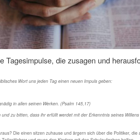
he Tagesimpulse, die zusagen und herausf
biblisches Wort uns jeden Tag einen neuen Impuls geben:
gnädig in allen seinen Werken. (Psalm 145,17)
nd zu bitten, dass ihr erfüllt werdet mit der Erkenntnis seines Willens i
us? Die einen sitzen zuhause und ärgern sich über die Politiker, die 
 Teilzeitlehrer und muss den Kindern mit den Schulaufgaben helfen.