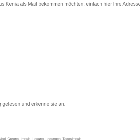
us Kenia als Mail bekommen möchten, einfach hier Ihre Adress
 gelesen und erkenne sie an.
ibel
,
Corona
,
Impuls
,
Losung
,
Losungen
,
Tagesimpuls
.