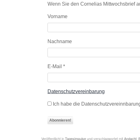
Wenn Sie den Cornelias Mittwochsbrief a
Vorname
Nachname
E-Mail
*
Datenschutzvereinbarung
Ich habe die Datenschutzvereinnbarung
Veröffentlicht in
Tagesimpulse
und verschlagwortet mit
Andacht
,
B