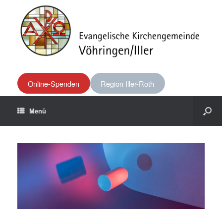
Online-Spenden
Region Iller-Roth
Menü