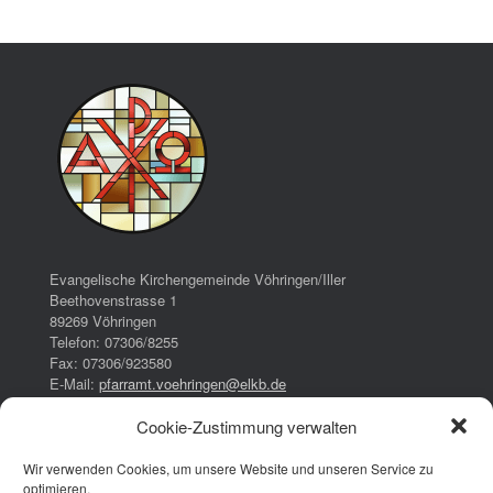
Evangelische Kirchengemeinde Vöhringen/Iller
Beethovenstrasse 1
89269 Vöhringen
Telefon: 07306/8255
Fax: 07306/923580
E-Mail:
pfarramt.voehringen@elkb.de
Cookie-Zustimmung verwalten
Bürozeiten:
Dienstag:
Wir verwenden Cookies, um unsere Website und unseren Service zu
16:00 – 17:00 Uhr
optimieren.