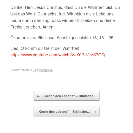
Danke, Herr Jesus Christus, dass Du die Wahrheit bist. Du
bist das Wort. Du machst frei. Wir bitten dich: Leite uns
heute durch den Tag, dass wir bei dir bleiben und deine
Freiheit erleben. Amen
Ökumenische Bibellese: Apostelgeschichte 13, 13 – 25
Lied: O komm du Geist der Wahrheit
https://www.youtube.com/watch?v=X6RH3srS7OQ
Veröffentlicht in
Tagesimpulse
.
Beitragsnavigation
←
„Krone des Lebens“ – Biblische…
„Krone des Lebens“ – Biblische…
→