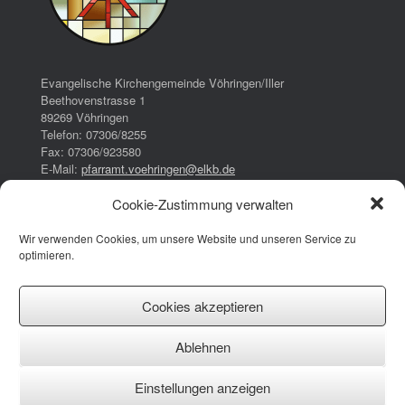
Evangelische Kirchengemeinde Vöhringen/Iller
Beethovenstrasse 1
89269 Vöhringen
Telefon: 07306/8255
Fax: 07306/923580
E-Mail:
pfarramt.voehringen@elkb.de
Cookie-Zustimmung verwalten
Bürozeiten:
Dienstag:
Wir verwenden Cookies, um unsere Website und unseren Service zu
16:00 – 17:00 Uhr
optimieren.
Donnerstag:
08:00 – 13:00 Uhr
14:30 – 17:30 Uhr
Cookies akzeptieren
Impressum
Ablehnen
Datenschutzerklärung
Cookie-Richtlinie (EU)
Einstellungen anzeigen