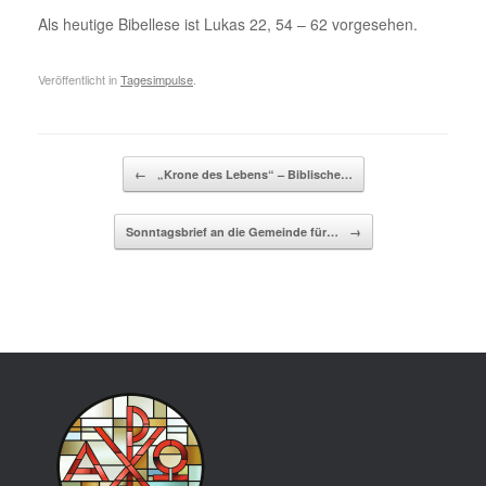
Als heutige Bibellese ist Lukas 22, 54 – 62 vorgesehen.
Veröffentlicht in
Tagesimpulse
.
Beitragsnavigation
←
„Krone des Lebens“ – Biblische…
Sonntagsbrief an die Gemeinde für…
→