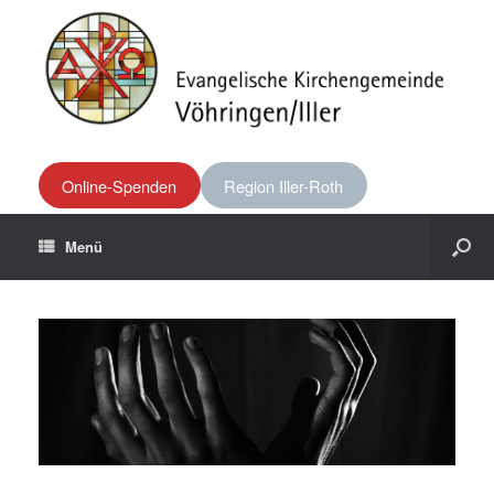
Online-Spenden
Region Iller-Roth
Menü