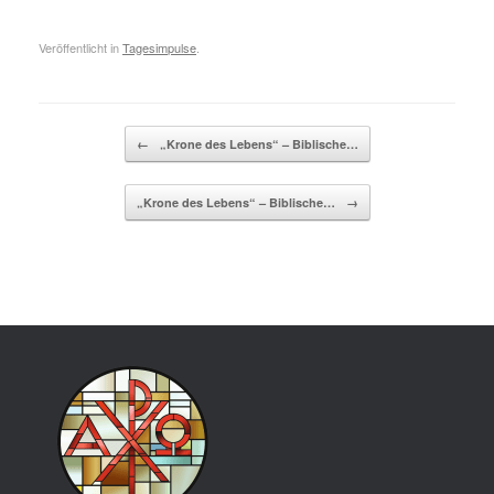
Veröffentlicht in
Tagesimpulse
.
Beitragsnavigation
←
„Krone des Lebens“ – Biblische…
„Krone des Lebens“ – Biblische…
→