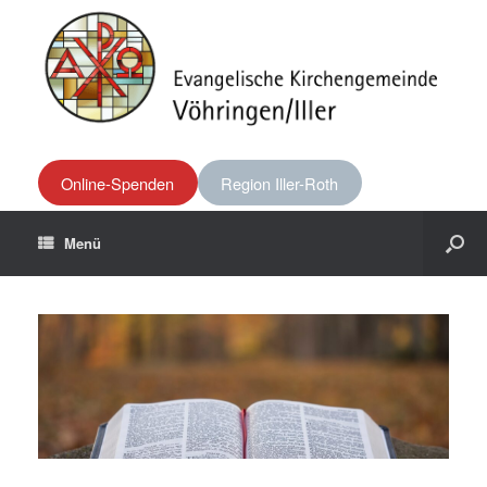
Online-Spenden
Region Iller-Roth
Menü