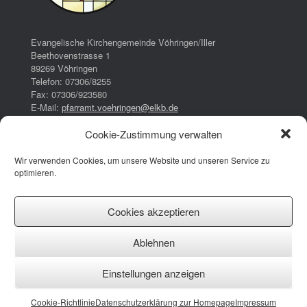
Evangelische Kirchengemeinde Vöhringen/Iller
Beethovenstrasse 1
89269 Vöhringen
Telefon: 07306/8255
Fax: 07306/923580
E-Mail:
pfarramt.voehringen@elkb.de
Cookie-Zustimmung verwalten
Bürozeiten:
Dienstag:
Wir verwenden Cookies, um unsere Website und unseren Service zu
16:00 – 17:00 Uhr
optimieren.
Donnerstag:
08:00 – 13:00 Uhr
14:30 – 17:30 Uhr
Cookies akzeptieren
Impressum
Ablehnen
Datenschutzerklärung
Cookie-Richtlinie (EU)
Einstellungen anzeigen
Facebook
Instagram
YouTube
Cookie-Richtlinie
Datenschutzerklärung zur Homepage
Impressum