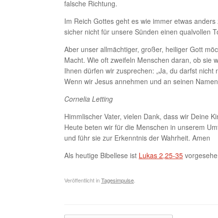
falsche Richtung.
Im Reich Gottes geht es wie immer etwas anders z
sicher nicht für unsere Sünden einen qualvollen
Aber unser allmächtiger, großer, heiliger Gott mö
Macht. Wie oft zweifeln Menschen daran, ob sie wi
Ihnen dürfen wir zusprechen: „Ja, du darfst nicht 
Wenn wir Jesus annehmen und an seinen Namen gl
Cornelia Letting
Himmlischer Vater, vielen Dank, dass wir Deine Ki
Heute beten wir für die Menschen in unserem Umfe
und führ sie zur Erkenntnis der Wahrheit. Amen
Als heutige Bibellese ist
Lukas 2,25-35
vorgesehe
Veröffentlicht in
Tagesimpulse
.