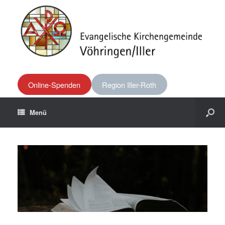
Online-Spenden
Region Iller-Roth
Menü