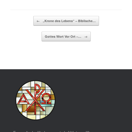
Beitragsnavigation
←
„Krone des Lebens“ – Biblische…
Gottes Wort Vor Ort –…
→