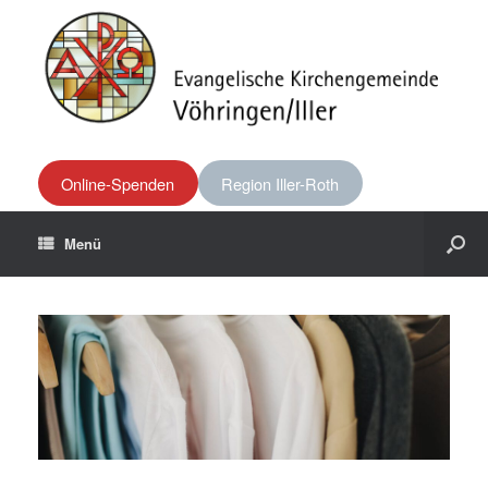
Online-Spenden
Region Iller-Roth
Menü