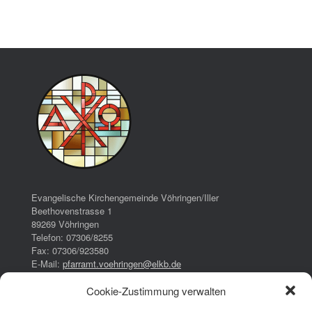
Evangelische Kirchengemeinde Vöhringen/Iller
Beethovenstrasse 1
89269 Vöhringen
Telefon: 07306/8255
Fax: 07306/923580
E-Mail:
pfarramt.voehringen@elkb.de
Cookie-Zustimmung verwalten
Bürozeiten:
Dienstag: