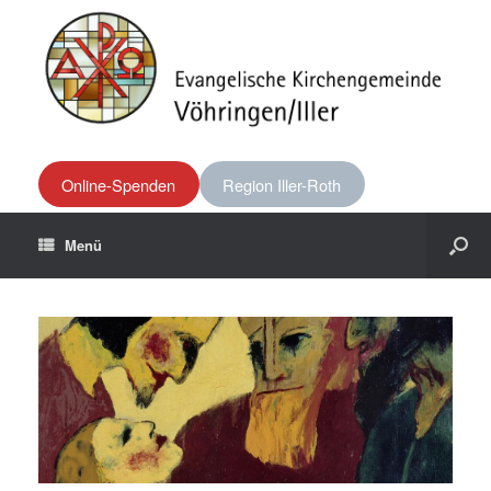
Online-Spenden
Region Iller-Roth
Menü