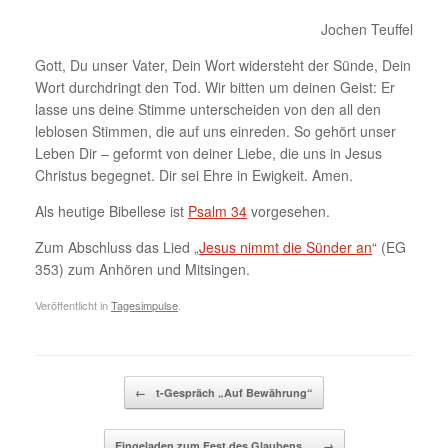
Jochen Teuffel
Gott, Du unser Vater, Dein Wort widersteht der Sünde, Dein
Wort durchdringt den Tod. Wir bitten um deinen Geist: Er
lasse uns deine Stimme unterscheiden von den all den
leblosen Stimmen, die auf uns einreden. So gehört unser
Leben Dir – geformt von deiner Liebe, die uns in Jesus
Christus begegnet. Dir sei Ehre in Ewigkeit. Amen.
Als heutige Bibellese ist
Psalm 34
vorgesehen.
Zum Abschluss das Lied „
Jesus nimmt die Sünder an
“ (EG
353) zum Anhören und Mitsingen.
Veröffentlicht in
Tagesimpulse
.
Beitragsnavigation
←
t-Gespräch „Auf Bewährung“
Eingeladen zum Fest des Glaubens…
→