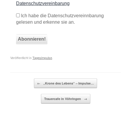
Datenschutzvereinbarung
Ich habe die Datenschutzvereinnbarung
gelesen und erkenne sie an.
Veröffentlicht in
Tagesimpulse
.
Beitragsnavigation
←
„Krone des Lebens“ – Impulse…
Trauercafe in Vöhringen
→