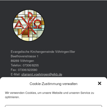
Evangelische Kirchengemeinde Vöhringen/Iller
Beethovenstrasse 1
89269 Vöhringen
Telefon: 07306/8255
Fax: 07306/923580
E-Mail:
pfarramt.voehringen@elkb.de
Cookie-Zustimmung verwalten
Bürozeiten:
Dienstag:
Wir verwenden Cookies, um unsere Website und unseren Service zu
16:00 – 17:00 Uhr
optimieren.
Donnerstag:
08:00 – 13:00 Uhr