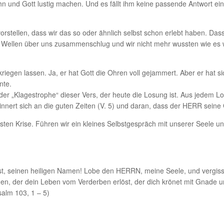
ihn und Gott lustig machen. Und es fällt ihm keine passende Antwort ein
 vorstellen, dass wir das so oder ähnlich selbst schon erlebt haben. Da
in Wellen über uns zusammenschlug und wir nicht mehr wussten wie es 
kriegen lassen. Ja, er hat Gott die Ohren voll gejammert. Aber er hat s
nte.
er „Klagestrophe“ dieser Vers, der heute die Losung ist. Aus jedem Lo
erinnert sich an die guten Zeiten (V. 5) und daran, dass der HERR seine
hsten Krise. Führen wir ein kleines Selbstgespräch mit unserer Seele un
, seinen heiligen Namen! Lobe den HERRN, meine Seele, und vergiss nic
hen, der dein Leben vom Verderben erlöst, der dich krönet mit Gnade u
salm 103, 1 – 5)