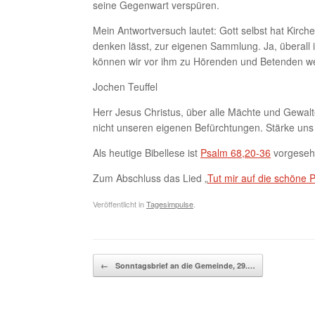
seine Gegenwart verspüren.
Mein Antwortversuch lautet: Gott selbst hat Kir
denken lässt, zur eigenen Sammlung. Ja, überall 
können wir vor ihm zu Hörenden und Betenden w
Jochen Teuffel
Herr Jesus Christus, über alle Mächte und Gewalt
nicht unseren eigenen Befürchtungen. Stärke uns 
Als heutige Bibellese ist
Psalm 68,20-36
vorgeseh
Zum Abschluss das Lied „
Tut mir auf die schöne P
Veröffentlicht in
Tagesimpulse
.
Beitragsnavigation
←
Sonntagsbrief an die Gemeinde, 29.…