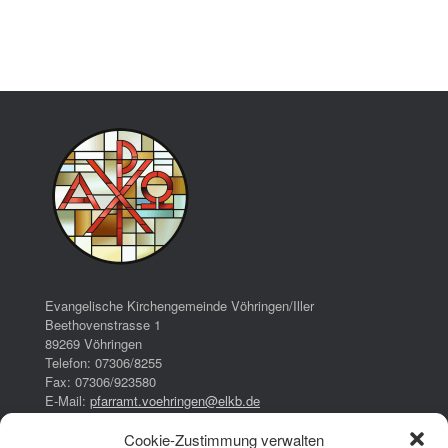
Evangelische Kirchengemeinde Vöhringen/Iller
Beethovenstrasse 1
89269 Vöhringen
Telefon: 07306/8255
Fax: 07306/923580
E-Mail:
pfarramt.voehringen@elkb.de
Cookie-Zustimmung verwalten
Bürozeiten: