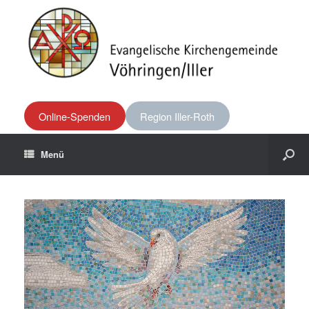
Online-Spenden
Region Iller-Roth
Menü