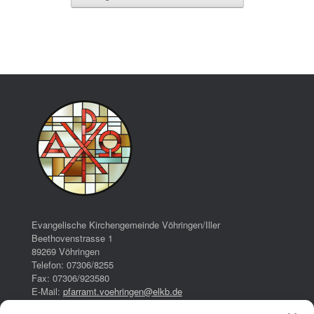
Evangelische Kirchengemeinde Vöhringen/Iller
Beethovenstrasse 1
89269 Vöhringen
Telefon: 07306/8255
Fax: 07306/923580
E-Mail:
pfarramt.voehringen@elkb.de