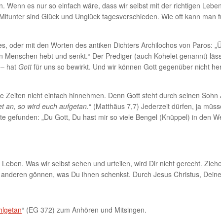
in. Wenn es nur so einfach wäre, dass wir selbst mit der richtigen L
itunter sind Glück und Unglück tagesverschieden. Wie oft kann man fü
 oder mit den Worten des antiken Dichters Archilochos von Paros: „Ü
en Menschen hebt und senkt.“ Der Prediger (auch Kohelet genannt) läs
 – hat
Gott
für uns so bewirkt. Und wir können Gott gegenüber nicht he
 Zeiten nicht einfach hinnehmen. Denn Gott steht durch seinen Sohn J
et an, so wird euch aufgetan.
“ (Matthäus 7,7) Jederzeit dürfen, ja mü
 gefunden: „Du Gott, Du hast mir so viele Bengel (Knüppel) in den Weg
Leben. Was wir selbst sehen und urteilen, wird Dir nicht gerecht. Zieh
d anderen gönnen, was Du ihnen schenkst. Durch Jesus Christus, Dein
hlgetan
“ (EG 372) zum Anhören und Mitsingen.