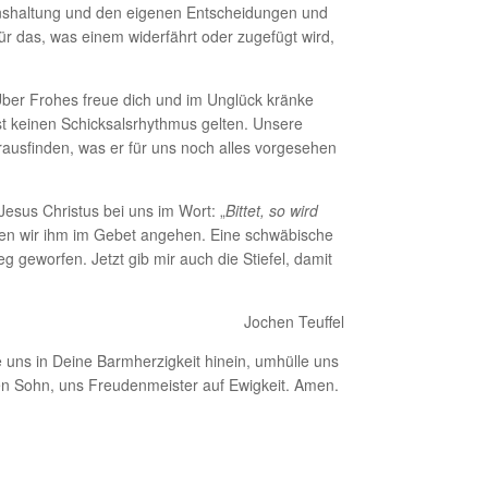
ebenshaltung und den eigenen Entscheidungen und
r das, was einem widerfährt oder zugefügt wird,
ber Frohes freue dich und im Unglück kränke
st keinen Schicksalsrhythmus gelten. Unsere
rausfinden, was er für uns noch alles vorgesehen
esus Christus bei uns im Wort: „
Bittet, so wird
ssen wir ihm im Gebet angehen. Eine schwäbische
 geworfen. Jetzt gib mir auch die Stiefel, damit
Jochen Teuffel
e uns in Deine Barmherzigkeit hinein, umhülle uns
en Sohn, uns Freudenmeister auf Ewigkeit. Amen.