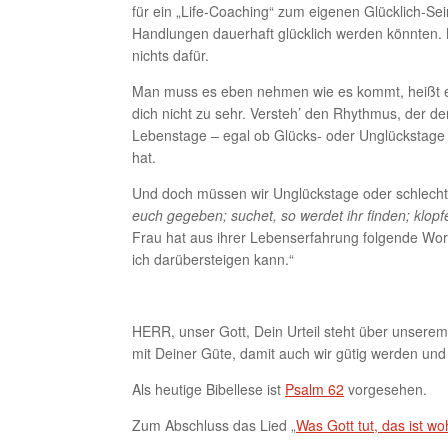
für ein „Life-Coaching“ zum eigenen Glücklich-Se
Handlungen dauerhaft glücklich werden könnten. M
nichts dafür.
Man muss es eben nehmen wie es kommt, heißt es,
dich nicht zu sehr. Versteh’ den Rhythmus, der d
Lebenstage – egal ob Glücks- oder Unglückstage
hat.
Und doch müssen wir Unglückstage oder schlechte
euch gegeben; suchet, so werdet ihr finden; klopf
Frau hat aus ihrer Lebenserfahrung folgende Worte
ich darübersteigen kann.“
HERR, unser Gott, Dein Urteil steht über unserem 
mit Deiner Güte, damit auch wir gütig werden un
Als heutige Bibellese ist
Psalm 62
vorgesehen.
Zum Abschluss das Lied „
Was Gott tut, das ist wo