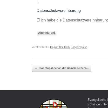
Datenschutzvereinbarung
Ich habe die Datenschutzvereinnbarung
Veröffentlicht in
Region Iller-Roth
,
Tagesimpulse
.
Beitragsnavigation
←
Sonntagsbrief an die Gemeinde zum…
Evangelische 
Vöhringen/Iller