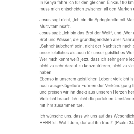
In Kenya fahre ich für den gleichen Einkauf 80 
muss mich entscheiden zwischen all den Marken 
Jesus sagt nicht, „Ich bin die Springforelle mit Ma
Multivitaminsaft“.
Jesus sagt: „Ich bin das Brot der Welt“, und „We
Brot und Wasser, die grundlegendsten aller Nahru
„Sahnehäubchen“ sein, nicht der Nachtisch nach 
unser leibliches als auch für unser geistliches Woh
Wer mich kennt weiß jetzt, dass ich sehr gerne lec
nicht zu sehr darauf zu konzentrieren, nicht zu v
haben.
Ebenso in unserem geistlichen Leben: vielleicht i
noch ausgeklügeltere Formen der Verkündigung fi
und preisen wir ihn direkt aus unseren Herzen he
Vielleicht brauch ich nicht die perfekten Umständ
mit ihm zusammen tue.
Ich wünsche uns, dass wir uns auf das Wesentlich
HERR ist. Wohl dem, der auf ihn traut!“ (Psalm 34