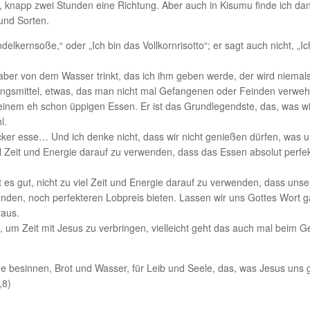
km, knapp zwei Stunden eine Richtung. Aber auch in Kisumu finde ich 
und Sorten.
ndelkernsoße,“ oder „Ich bin das Vollkornrisotto“; er sagt auch nicht, „
r aber von dem Wasser trinkt, das ich ihm geben werde, der wird niemal
ngsmittel, etwas, das man nicht mal Gefangenen oder Feinden verwehrt.
einem eh schon üppigen Essen. Er ist das Grundlegendste, das, was wi
l.
ker esse… Und ich denke nicht, dass wir nicht genießen dürfen, was uns 
iel Zeit und Energie darauf zu verwenden, dass das Essen absolut perfe
st es gut, nicht zu viel Zeit und Energie darauf zu verwenden, dass un
nden, noch perfekteren Lobpreis bieten. Lassen wir uns Gottes Wort g
raus.
e, um Zeit mit Jesus zu verbringen, vielleicht geht das auch mal beim
e besinnen, Brot und Wasser, für Leib und Seele, das, was Jesus uns g
,8)