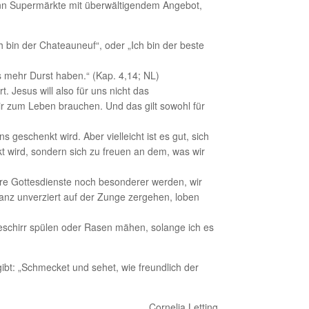
dann Supermärkte mit überwältigendem Angebot,
Ich bin der Chateauneuf“, oder „Ich bin der beste
s mehr Durst haben.“ (Kap. 4,14; NL)
 Jesus will also für uns nicht das
r zum Leben brauchen. Und das gilt sowohl für
geschenkt wird. Aber vielleicht ist es gut, sich
kt wird, sondern sich zu freuen an dem, was wir
sere Gottesdienste noch besonderer werden, wir
anz unverziert auf der Zunge zergehen, loben
 Geschirr spülen oder Rasen mähen, solange ich es
ibt: „Schmecket und sehet, wie freundlich der
Cornelia Letting