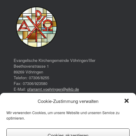
Evangelische Kirchengemeinde Vöhringen/Iller
Beethovenstrasse 1
89269 Vöhringen
Telefon: 07306/8255
Fax: 07306/923580
E-Mail:
pfarramt.voehringen@elkb.de
Cookie-Zustimmung verwalten
Bürozeiten:
Dienstag:
Wir verwenden Cookies, um unsere Website und unseren Service zu
16:00 – 17:00 Uhr
optimieren.
Donnerstag:
08:00 – 13:00 Uhr
14:30 – 17:30 Uhr
Cookies akzeptieren