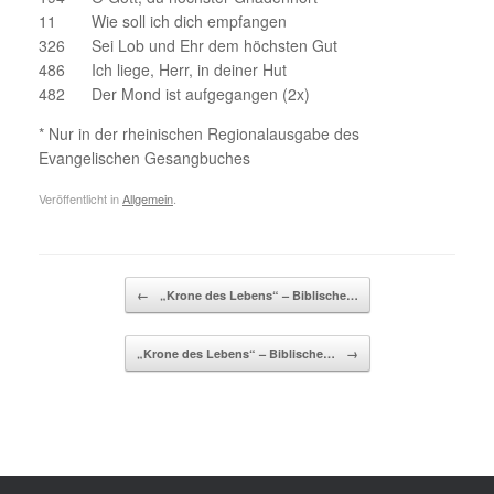
11 Wie soll ich dich empfangen
326 Sei Lob und Ehr dem höchsten Gut
486 Ich liege, Herr, in deiner Hut
482 Der Mond ist aufgegangen (2x)
* Nur in der rheinischen Regionalausgabe des
Evangelischen Gesangbuches
Veröffentlicht in
Allgemein
.
Beitragsnavigation
←
„Krone des Lebens“ – Biblische…
„Krone des Lebens“ – Biblische…
→