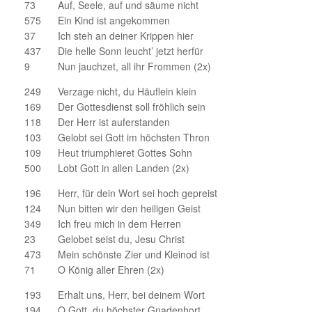
73 Auf, Seele, auf und säume nicht
575 Ein Kind ist angekommen
37 Ich steh an deiner Krippen hier
437 Die helle Sonn leucht’ jetzt herfür
9 Nun jauchzet, all ihr Frommen (2x)
249 Verzage nicht, du Häuflein klein
169 Der Gottesdienst soll fröhlich sein
118 Der Herr ist auferstanden
103 Gelobt sei Gott im höchsten Thron
109 Heut triumphieret Gottes Sohn
500 Lobt Gott in allen Landen (2x)
196 Herr, für dein Wort sei hoch gepreist
124 Nun bitten wir den heiligen Geist
349 Ich freu mich in dem Herren
23 Gelobet seist du, Jesu Christ
473 Mein schönste Zier und Kleinod ist
71 O König aller Ehren (2x)
193 Erhalt uns, Herr, bei deinem Wort
194 O Gott, du höchster Gnadenhort