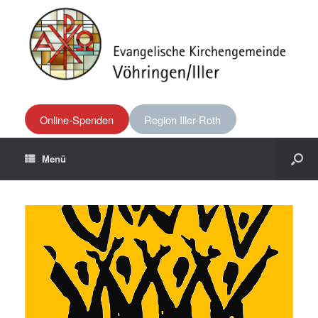
Online-Spenden
Region Iller-Roth
Menü