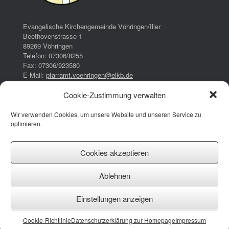
Evangelische Kirchengemeinde Vöhringen/Iller
Beethovenstrasse 1
89269 Vöhringen
Telefon: 07306/8255
Fax: 07306/923580
E-Mail:
pfarramt.voehringen@elkb.de
Cookie-Zustimmung verwalten
Bürozeiten:
Dienstag:
Wir verwenden Cookies, um unsere Website und unseren Service zu
16:00 – 17:00 Uhr
optimieren.
Donnerstag:
08:00 – 13:00 Uhr
14:30 – 17:30 Uhr
Cookies akzeptieren
Impressum
Ablehnen
Datenschutzerklärung
Cookie-Richtlinie (EU)
Einstellungen anzeigen
Facebook
Instagram
YouTube
Cookie-Richtlinie
Datenschutzerklärung zur Homepage
Impressum