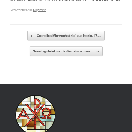
Veröffentlicht in
Allgemein
.
Beitragsnavigation
←
Cornelias Mittwochsbrief aus Kenia, 17.…
Sonntagsbrief an die Gemeinde zum…
→