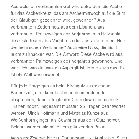
Aus welchem verbrannten Gut wird außerdem die Asche
für das Aschenkreuz, das am Aschermittwoch auf die Stirn
der Gläubigen gezeichnet wird, gewonnen? Aus
verbranntem Zedernholz aus dem Libanon, aus
verbrannten Palmzweigen des Vorjahres, aus Holzkohle
des Osterfeuers des Vorjahres oder aus verbranntem Holz
der heimischen Weißtanne? Auch eine Nuss, die nicht
leicht zu knacken war. Die Antwort: Diese Asche wird aus
verbrannten Palmzweigen des Vorjahres gewonnen. Und
wer nicht wusste, was ein Aspergill ist, lernte auch das: Es
ist ein Weihwasserwedel.
Für jede Frage gab es beim Kirchquiz ausreichend
Bedenkzeit, man konnte sich auch untereinander
absprechen, dann erfolgte der Countdown und es hieß
„Karten hoch“. Insgesamt mussten 25 Fragen beantwortet
werden. Ulrich Hoffmann und Matthias Kunze aus
Weißenhorn gingen als Gewinner aus dem Quiz hervor.
Belohnt wurden sie mit einem glänzenden Pokal.
Illertisser Zeitung
, Nr. 90, Donnerstag, 17. April 2025, S. 29.