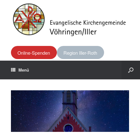
Online-Spenden
Region Iller-Roth
Menü