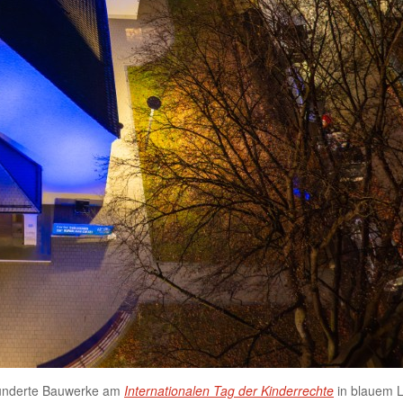
 hunderte Bauwerke am
Internationalen Tag der Kinderrechte
in blauem L