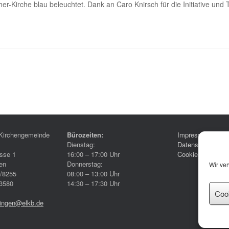
r-Kirche blau beleuchtet. Dank an Caro Knirsch für die Initiative und 
Kirchengemeinde
Bürozeiten:
Impressum
Dienstag:
Datenschutzerklä
sse 1
16:00 – 17:00 Uhr
Cookie-Richtlinie
en
Donnerstag:
Wir ve
6/8255
08:00 – 13:00 Uhr
3580
14:30 – 17:30 Uhr
Coo
ringen@elkb.de