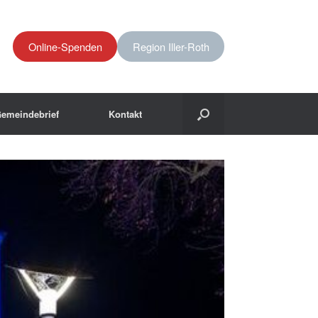
Online-Spenden
Region Iller-Roth
emeindebrief
Kontakt