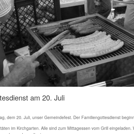
esdienst am 20. Juli
ag, dem 20. Juli, unser Gemeindefest. Der Familiengottesdienst beginn
itäten im Kirchgarten. Alle sind zum Mittagessen vom Grill eingeladen