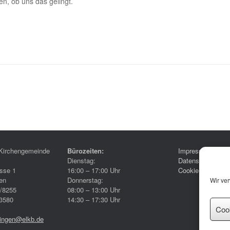
n, ob uns das gelingt.
Kirchengemeinde
Bürozeiten:
Impressum
Dienstag:
Datenschutzerklä
sse 1
16:00 – 17:00 Uhr
Cookie-Richtlinie
en
Donnerstag:
Wir ve
6/8255
08:00 – 13:00 Uhr
3580
14:30 – 17:30 Uhr
Coo
ringen@elkb.de