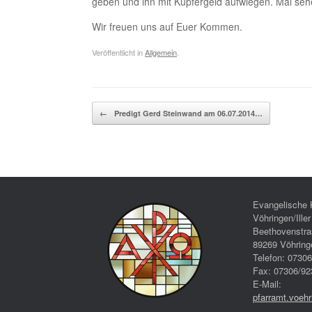
geben und ihn mit Kupfergeld aufwiegen. Mal sehe
Wir freuen uns auf Euer Kommen.
Veröffentlicht in
Allgemein
.
Beitragsnavigation
←
Predigt Gerd Steinwand am 06.07.2014…
Evangelische 
Vöhringen/Iller
Beethovenstra
89269 Vöhring
Telefon: 0730
Fax: 07306/92
E-Mail:
pfarramt.voeh