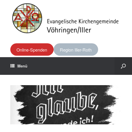
Online-Spenden
Region Iller-Roth
Menü