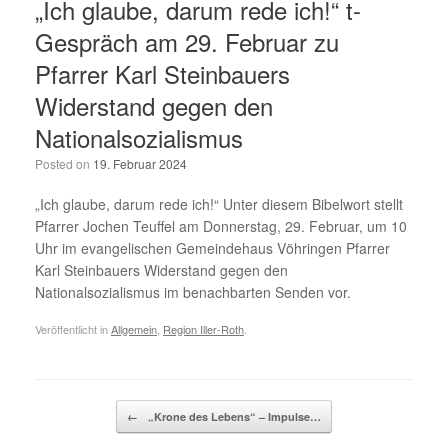
„Ich glaube, darum rede ich!“ t-
Gespräch am 29. Februar zu
Pfarrer Karl Steinbauers
Widerstand gegen den
Nationalsozialismus
Posted on
19. Februar 2024
„Ich glaube, darum rede ich!“ Unter diesem Bibelwort stellt
Pfarrer Jochen Teuffel am Donnerstag, 29. Februar, um 10
Uhr im evangelischen Gemeindehaus Vöhringen Pfarrer
Karl Steinbauers Widerstand gegen den
Nationalsozialismus im benachbarten Senden vor.
Veröffentlicht in
Allgemein
,
Region Iller-Roth
.
Beitragsnavigation
←
„Krone des Lebens“ – Impulse…