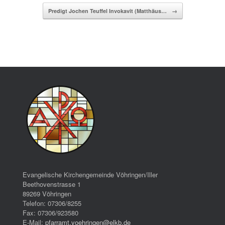
Predigt Jochen Teuffel Invokavit (Matthäus…
→
Evangelische Kirchengemeinde Vöhringen/Iller
Beethovenstrasse 1
89269 Vöhringen
Telefon: 07306/8255
Fax: 07306/923580
E-Mail:
pfarramt.voehringen@elkb.de