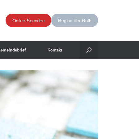
Online-Spenden
Region Iller-Roth
emeindebrief
Kontakt