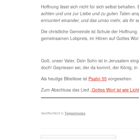
Hoffnung lässt sich nicht für sich selbst behalten
achten und uns zur Liebe und zu guten Taten ans
ermuntert einander, und das umso mehr, als ihr s
Die christliche Gemeinde ist Schule der Hoffnung,
gemeinsamen Lobpreis, im Hören auf Gottes Wort
Gott, unser Vater, Dein Sohn ist in Jerusalem ei
doch! Gepriesen sei, der da kommt, der König, i
Als heutige Bibellese ist
Psalm 55
vorgesehen.
Zum Abschluss das Lied „
Gottes Wort ist wie Lich
Veröffentlicht in
Tagesimpulse
.
Beitragsnavigation