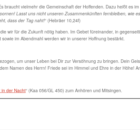
. Es braucht vielmehr die Gemeinschaft der Hoffenden. Dazu heißt es im 
pornen! Lasst uns nicht unseren Zusammenkünften fernbleiben, wie es
eht, dass der Tag naht!
“ (Hebräer 10,24f)
 die wir für die Zukunft nötig haben. Im Gebet füreinander, in gegense
 sowie im Abendmahl werden wir in unserer Hoffnung bestärkt.
ngezogen, um unser Leben bei Dir zur Versöhnung zu bringen. Dein Geis
n dem Namen des Herrn! Friede sei im Himmel und Ehre in der Höhe! 
t in der Nacht
“ (Kaa 056/GL 450) zum Anhören und Mitsingen.