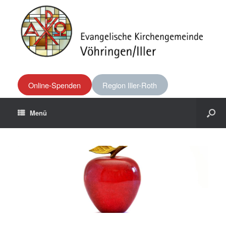
Online-Spenden
Region Iller-Roth
Menü