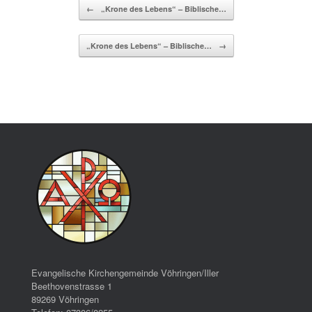
Beitragsnavigation
←
„Krone des Lebens“ – Biblische…
„Krone des Lebens“ – Biblische…
→
Evangelische Kirchengemeinde Vöhringen/Iller
Beethovenstrasse 1
89269 Vöhringen