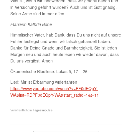
Was ist, wenn wir innewerden, dass wir gefehlt haben und
in Versuchung geführt wurden? Auch uns ist Gott gnädig.
Seine Arme sind immer offen.
Pfarrerin Kathrin Bohe
Himmlischer Vater, hab Dank, dass Du uns nicht auf unsere
Fehler festlegst und wenn wir falsch gehandelt haben.
Danke für Deine Gnade und Barmherzigkeit. Sie ist jeden
Morgen neu und auch heute leben wir wieder davon, dass
Du uns vergibst. Amen
Ökumenische Bibellese: Lukas 5, 17 – 26
Lied: Mir ist Erbarmung widerfahren
https://www.youtube.com/watch?v=PF0dEQpY-
WA&list=RDPF0dEQpY-WA&start_radio=1&t=11
Veröffentlicht in
Tagesimpulse
.