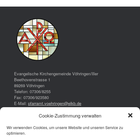
Evangelische Kirchengemeinde Vöhringen/Iller
Beethovenstrasse 1
89269 Vöhringen
Telefon: 07306/8255
Fax: 07306/923580
E-Mail:
pfarramt.voehringen@elkb.de
Cookie-Zustimmung verwalten
Bürozeiten:
Dienstag:
Wir verwenden Cookies, um unsere Website und unseren Service zu
16:00 – 17:00 Uhr
optimieren.
Donnerstag: