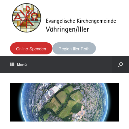
Online-Spenden
Region Iller-Roth
Menü