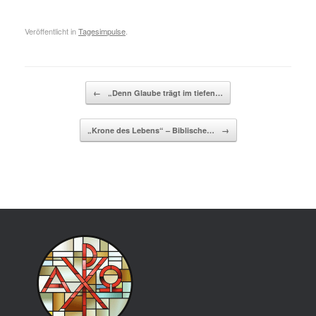
Veröffentlicht in
Tagesimpulse
.
Beitragsnavigation
←
„Denn Glaube trägt im tiefen…
„Krone des Lebens“ – Biblische…
→