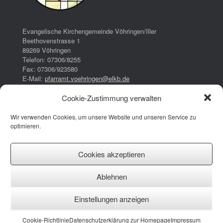
Evangelische Kirchengemeinde Vöhringen/Iller
Beethovenstrasse 1
89269 Vöhringen
Telefon: 07306/8255
Fax: 07306/923580
E-Mail:
pfarramt.voehringen@elkb.de
Cookie-Zustimmung verwalten
Bürozeiten:
Dienstag:
Wir verwenden Cookies, um unsere Website und unseren Service zu
16:00 – 17:00 Uhr
optimieren.
Donnerstag:
08:00 – 13:00 Uhr
14:30 – 17:30 Uhr
Cookies akzeptieren
Impressum
Ablehnen
Datenschutzerklärung
Cookie-Richtlinie (EU)
Einstellungen anzeigen
Facebook
Instagram
YouTube
Cookie-Richtlinie
Datenschutzerklärung zur Homepage
Impressum