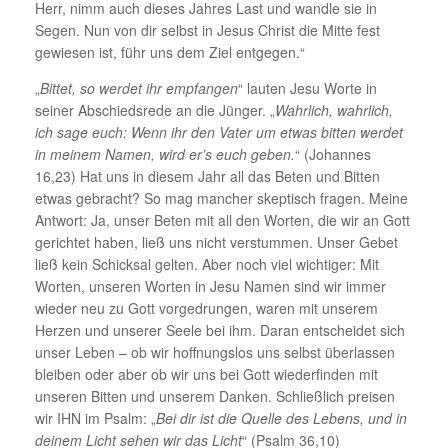
Herr, nimm auch dieses Jahres Last und wandle sie in
Segen. Nun von dir selbst in Jesus Christ die Mitte fest
gewiesen ist, führ uns dem Ziel entgegen.“
„
Bittet, so werdet ihr empfangen
“ lauten Jesu Worte in
seiner Abschiedsrede an die Jünger. „
Wahrlich, wahrlich,
ich sage euch: Wenn ihr den Vater um etwas bitten werdet
in meinem Namen, wird er’s euch geben.
“ (Johannes
16,23) Hat uns in diesem Jahr all das Beten und Bitten
etwas gebracht? So mag mancher skeptisch fragen. Meine
Antwort: Ja, unser Beten mit all den Worten, die wir an Gott
gerichtet haben, ließ uns nicht verstummen. Unser Gebet
ließ kein Schicksal gelten. Aber noch viel wichtiger: Mit
Worten, unseren Worten in Jesu Namen sind wir immer
wieder neu zu Gott vorgedrungen, waren mit unserem
Herzen und unserer Seele bei ihm. Daran entscheidet sich
unser Leben – ob wir hoffnungslos uns selbst überlassen
bleiben oder aber ob wir uns bei Gott wiederfinden mit
unseren Bitten und unserem Danken. Schließlich preisen
wir IHN im Psalm: „
Bei dir ist die Quelle des Lebens, und in
deinem Licht sehen wir das Licht
“ (Psalm 36,10)