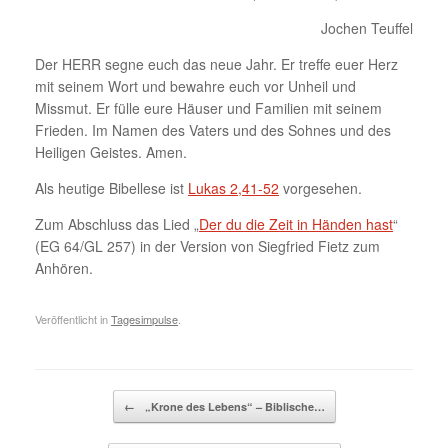
Jochen Teuffel
Der HERR segne euch das neue Jahr. Er treffe euer Herz
mit seinem Wort und bewahre euch vor Unheil und
Missmut. Er fülle eure Häuser und Familien mit seinem
Frieden. Im Namen des Vaters und des Sohnes und des
Heiligen Geistes. Amen.
Als heutige Bibellese ist
Lukas 2,41-52
vorgesehen.
Zum Abschluss das Lied „
Der du die Zeit in Händen hast
“
(EG 64/GL 257) in der Version von Siegfried Fietz zum
Anhören.
Veröffentlicht in
Tagesimpulse
.
Beitragsnavigation
←
„Krone des Lebens“ – Biblische…