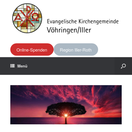
Online-Spenden
Region Iller-Roth
Menü