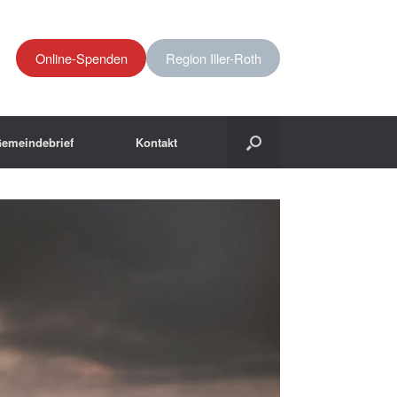
Online-Spenden
Region Iller-Roth
emeindebrief
Kontakt