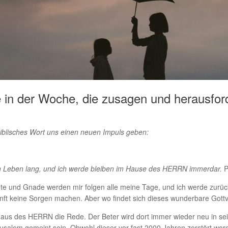
 in der Woche, die zusagen und herausford
biblisches Wort uns einen neuen Impuls geben:
in Leben lang, und ich werde bleiben im Hause des HERRN immerdar.
P
„Güte und Gnade werden mir folgen alle meine Tage, und ich werde zu
nft keine Sorgen machen. Aber wo findet sich dieses wunderbare Gott
aus des HERRN die Rede. Der Beter wird dort immer wieder neu in sein
lem gemeint sein. Obwohl dieser vor fast 2000 Jahren zerstört worde