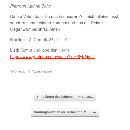
Pfarrerin Kathrin Bohe
Danke Vater, dass Du uns in unserer Zeit nicht alleine lässt,
sondern immer wieder kommst und uns mit Deiner
Gegenwart berührst. Amen
Bibellese: 2. Chronik 36, 1 – 10
Lied: Komm und lobe den Herrn
https://www.youtube.com/watch?v=kf8ybAjnfts
Veröffentlicht in
Tagesimpulse
.
Beitragsnavigation
←
„Krone des Lebens“ – Impulse…
Sonntagsbrief an die Gemeinde, 2.…
→