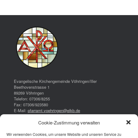
Evangelische Kirchengemeinde Vöhringen/Iller
Beethovenstrasse 1
89269 Vöhringen
Telefon: 07306/8255
Fax: 07306/923580
E-Mail:
pfarramt.voehringen@elkb.de
Cookie-Zustimmung verwalten
Bürozeiten:
Dienstag:
Wir verwenden Cookies, um unsere Website und unseren Service zu
16:00 – 17:00 Uhr