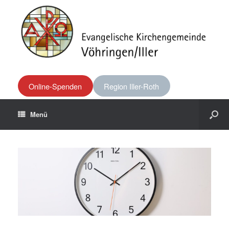
Online-Spenden
Region Iller-Roth
Menü